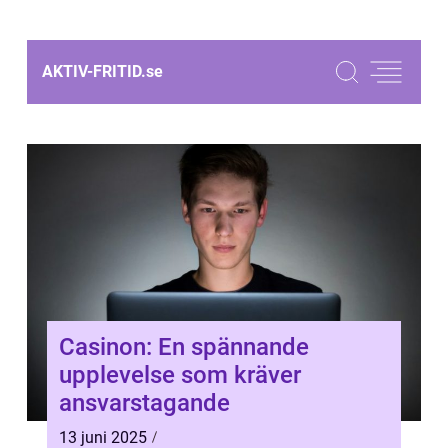
AKTIV-FRITID.
se
Casinon: En spännande
upplevelse som kräver
ansvarstagande
13 juni 2025