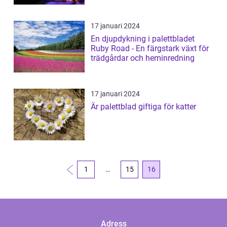
17 januari 2024
En djupdykning i palettbladet
Ruby Road - En färgstark växt för
trädgårdar och heminredning
17 januari 2024
Är palettblad giftiga för katter
1
…
15
16
Adress