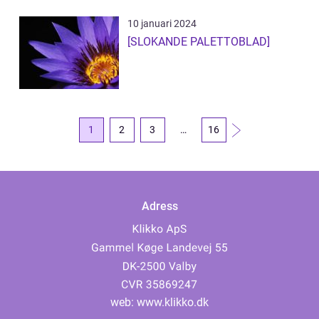
10 januari 2024
[SLOKANDE PALETTOBLAD]
1
2
3
…
16
Adress
web:
www.klikko.dk