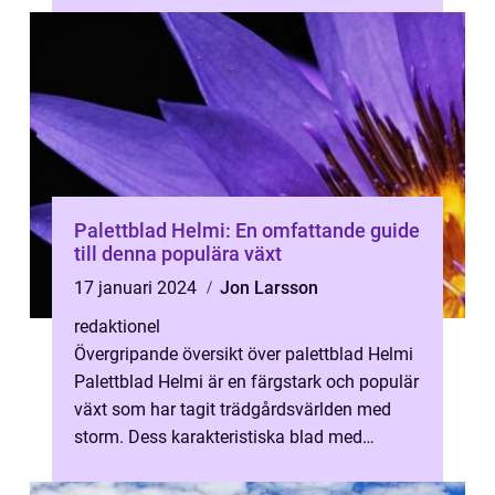
Palettblad Helmi: En omfattande guide
till denna populära växt
17 januari 2024
Jon Larsson
redaktionel
Övergripande översikt över palettblad Helmi
Palettblad Helmi är en färgstark och populär
växt som har tagit trädgårdsvärlden med
storm. Dess karakteristiska blad med
färgglada mönster gör den till ett...