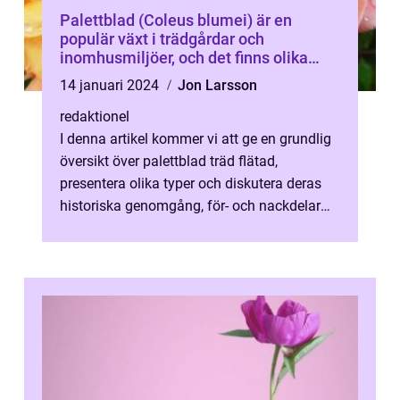
Palettblad (Coleus blumei) är en
populär växt i trädgårdar och
inomhusmiljöer, och det finns olika
variationer som kan skapa ett vackert,
14 januari 2024
Jon Larsson
flätat trädliknande utseende
redaktionel
I denna artikel kommer vi att ge en grundlig
översikt över palettblad träd flätad,
presentera olika typer och diskutera deras
historiska genomgång, för- och nackdelar
samt kvantitativa mätningar. Måle...