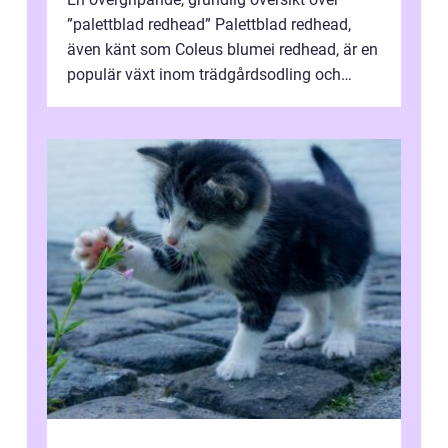
”palettblad redhead” Palettblad redhead,
även känt som Coleus blumei redhead, är en
populär växt inom trädgårdsodling och
inomhusdekoration. Dess fä...