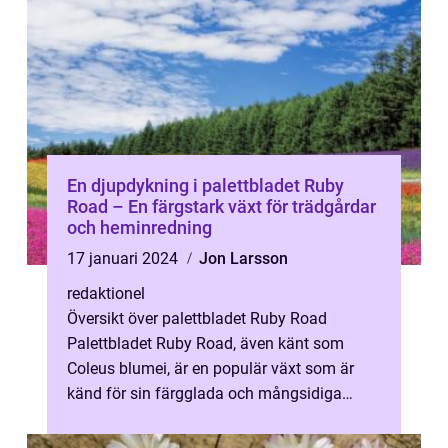
En djupdykning i palettbladet Ruby
Road – En färgstark växt för trädgårdar
och heminredning
17 januari 2024
Jon Larsson
redaktionel
Översikt över palettbladet Ruby Road
Palettbladet Ruby Road, även känt som
Coleus blumei, är en populär växt som är
känd för sin färgglada och mångsidiga
natur. Detta prydnadsbladiga växtslinga har
en...