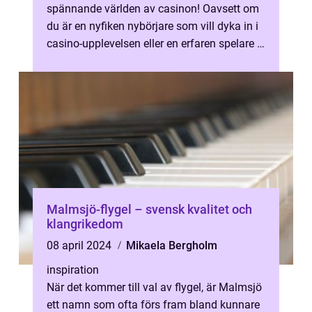
spännande världen av casinon! Oavsett om
du är en nyfiken nybörjare som vill dyka in i
casino-upplevelsen eller en erfaren spelare i
jakt på nya äventyr, finns det nå...
Malmsjö-flygel – svensk kvalitet och
klangrikedom
08 april 2024
Mikaela Bergholm
inspiration
När det kommer till val av flygel, är Malmsjö
ett namn som ofta förs fram bland kunnare