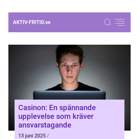
AKTIV-FRITID.
se
Casinon: En spännande
upplevelse som kräver
ansvarstagande
13 juni 2025