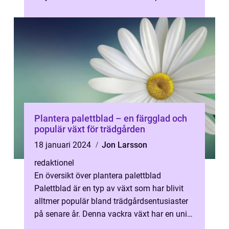
populära prydnads...
Plantera palettblad – en färgglad och
populär växt för trädgården
18 januari 2024
Jon Larsson
redaktionel
En översikt över plantera palettblad
Palettblad är en typ av växt som har blivit
alltmer populär bland trädgårdsentusiaster
på senare år. Denna vackra växt har en unik
och färgglad lövverkan som gör d...