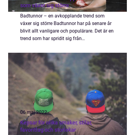
som växer sig större
Badtunnor – en avkopplande trend som
växer sig större Badtunnor har på senare år
blivit allt vanligare och populärare. Det är en
trend som har spridit sig från
semesterparadisen till trädgårdarna...
06 maj 2022
Kepsar för olika smaker, stilar,
favoritlag och storlekar