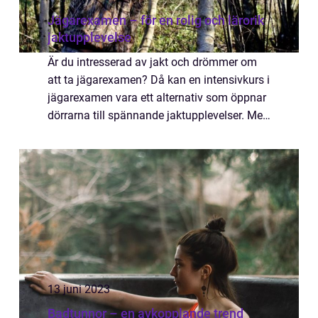
Jägarexamen – för en rolig och lärorik
jaktupplevelse
Är du intresserad av jakt och drömmer om
att ta jägarexamen? Då kan en intensivkurs i
jägarexamen vara ett alternativ som öppnar
dörrarna till spännande jaktupplevelser. Med
en snabbkurs och omsorgsfullt utfor...
13 juni 2023
Badtunnor – en avkopplande trend