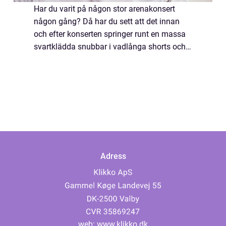
Har du varit på någon stor arenakonsert
någon gång? Då har du sett att det innan
och efter konserten springer runt en massa
svartklädda snubbar i vadlånga shorts och
kortärmade skjortor från Dickies under
huvtröjor. Och med kepsar som ser ut att
vara...
Adress
web:
www.klikko.dk