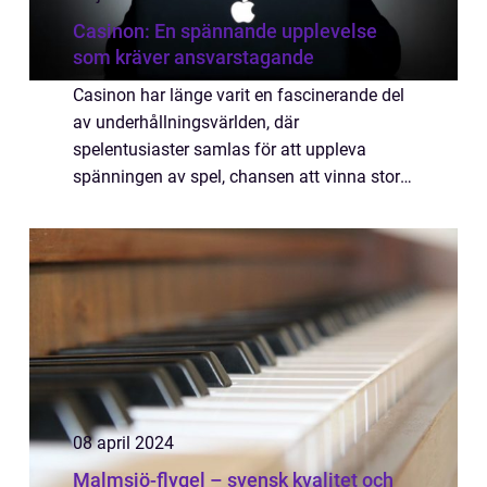
Casinon: En spännande upplevelse
som kräver ansvarstagande
Casinon har länge varit en fascinerande del
av underhållningsvärlden, där
spelentusiaster samlas för att uppleva
spänningen av spel, chansen att vinna stort
och den glittrande atmosfär som omger
dessa platser. Fr&a...
08 april 2024
Malmsjö-flygel – svensk kvalitet och