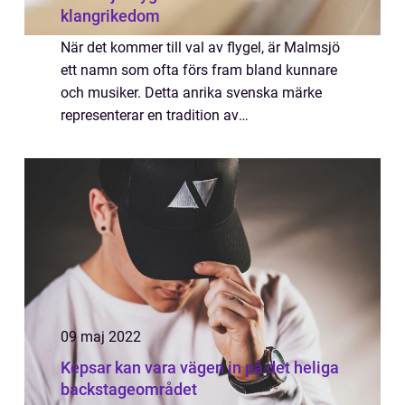
klangrikedom
När det kommer till val av flygel, är Malmsjö
ett namn som ofta förs fram bland kunnare
och musiker. Detta anrika svenska märke
representerar en tradition av
hantverksskicklighet, uppmärksamhet på
detaljer och en k...
09 maj 2022
Kepsar kan vara vägen in på det heliga
backstageområdet