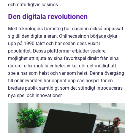
och naturligtvis casinos.
Den digitala revolutionen
Med teknologins framsteg har casinon också anpassat
sig till den digitala eran. Onlinecasinon började dyka
upp på 1990-talet och har sedan dess vuxit i
popularitet. Dessa plattformar erbjuder spelare
möjlighet att njuta av sina favoritspel direkt från sina
datorer eller mobila enheter, vilket gör det möjligt att
spela när som helst och var som helst. Denna övergång
till onlinevärlden har öppnat upp casinospel för en
bredare publik samtidigt som det ständigt introduceras
nya spel och innovationer.