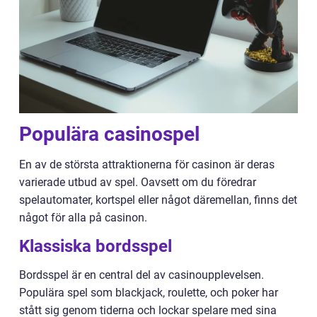
Populära casinospel
En av de största attraktionerna för casinon är deras
varierade utbud av spel. Oavsett om du föredrar
spelautomater, kortspel eller något däremellan, finns det
något för alla på casinon.
Klassiska bordsspel
Bordsspel är en central del av casinoupplevelsen.
Populära spel som blackjack, roulette, och poker har
stått sig genom tiderna och lockar spelare med sina