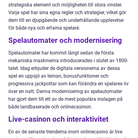
strategiska element och möjligheten till stora vinster.
Varje spel har sina egna regler och strategier, vilket gör
dem till en djupgående och underhållande upplevelse
för både nya och erfarna spelare.
Spelautomater och modernisering
Spelautomater har kommit långt sedan de första
mekaniska maskinerna introducerades i slutet av 1800-
talet. Idag erbjuder de digitala versionerna av dessa
spel en uppsjö av teman, bonusfunktioner och
progressiva jackpottar som kan förändra en spelares liv
över en natt. Denna modernisering av spelautomater
har gjort dem till ett av de mest populära inslagen på
både landbaserade och onlinecasinon.
Live-casinon och interaktivitet
En av de senaste trenderna inom onlinecasino är live