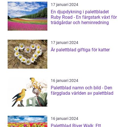
17 januari 2024
En djupdykning i palettbladet
Ruby Road - En färgstark växt för
trädgårdar och heminredning
17 januari 2024
Är palettblad giftiga för katter
16 januari 2024
Palettblad namn och bild - Den
färgglada världen av palettblad
16 januari 2024
Palettblad River Walk: Ett