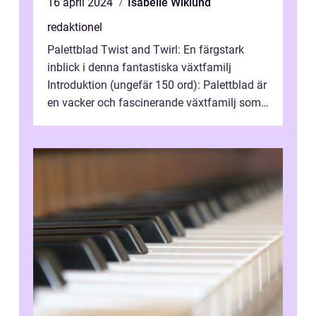
16 april 2024
Isabelle Wiklund
redaktionel
Palettblad Twist and Twirl: En färgstark
inblick i denna fantastiska växtfamilj
Introduktion (ungefär 150 ord): Palettblad är
en vacker och fascinerande växtfamilj som
har blivit mycket populär bland ...