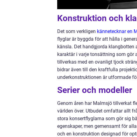
Konstruktion och kl
Det som verkligen
kännetecknar en Ma
flyglar är byggda för att hålla i gen
känsla. Det handgjorda klangbotten a
karaktär i varje tonsättning som gör 
tillverkas med en ovanligt tjock strä
bidrar även till den kraftfulla proje
underkonstruktionen är utformade för 
Serier och modeller
Genom åren har Malmsjö tillverkat f
världen över. Utbudet omfattar allt 
stora konsertflyglarna som gör sig bä
egenskaper, men gemensamt för alla ä
och en konstruktion designad för opti