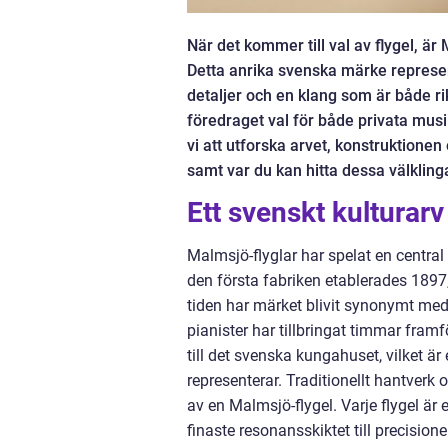
När det kommer till val av flygel, 
Detta anrika svenska märke represe
detaljer och en klang som är både ri
föredraget val för både privata mus
vi att utforska arvet, konstruktionen
samt var du kan hitta dessa välklin
Ett svenskt kulturarv
Malmsjö-flyglar har spelat en central r
den första fabriken etablerades 1897
tiden har märket blivit synonymt med
pianister har tillbringat timmar fram
till det svenska kungahuset, vilket ä
representerar. Traditionellt hantverk 
av en Malmsjö-flygel. Varje flygel är
finaste resonansskiktet till precisi