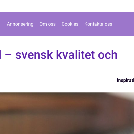
Annonsering
Om oss
Cookies
Kontakta oss
 – svensk kvalitet och
inspirat