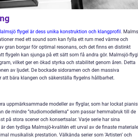
ang
lmsjö flygel är dess unika konstruktion och klangprofil
. Malms
erationer med ett sound som kan fylla ett rum med värme och
v gran borgar för optimal resonans, och det finns en distinkt
att flygeln kan sjunga på ett sätt som få andra gör. Malmsjö-flyg
ngram, vilket ger en ökad styrka och stabilitet genom åren. Detta
ktionen av ljudet. De bockade sidoramen och den massiva
att bära klangen och säkerställa flygelns hållbarhet.
lera uppmärksammade modeller av flyglar, som har lockat pianis
från de mindre ”studiomodellerna” som passar hemmabruk till de
st på stora scener och konsertsalar. Varje serie har sina
r den tydliga Malmsjö-kvalitén ett urval av de finaste material
mal musikalisk prestation. Välkända serier som ’Artisten’ och