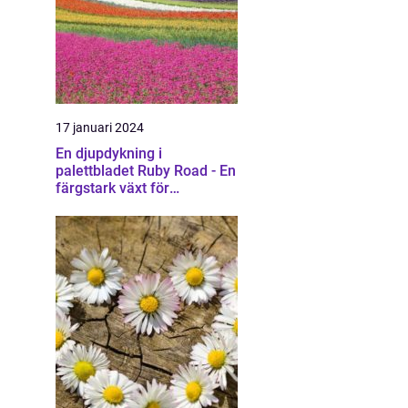
17 januari 2024
En djupdykning i
palettbladet Ruby Road - En
färgstark växt för
trädgårdar och
heminredning