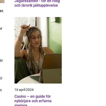
Jägarexamen - för en rolig
och lärorik jaktupplevelse
er.
å
er
är
ör
en
16 april 2024
Casino – en guide för
nybörjare och erfarna
spelare