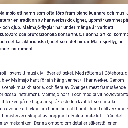
är Malmsjö ett namn som ofta förs fram bland kunnare och musik
nterar en tradition av hantverksskicklighet, uppmärksamhet p
k och djup. Malmsjö-flyglar har under många år varit ett
ikutövare och professionella konserthus. I denna artikel komm
 och det karaktäristiska ljudet som definierar Malmsjö-flyglar,
gande instrument.
oll i svenskt musikliv i över ett sekel. Med rötterna i Göteborg, d
, blev Malmsjö känt för sin hängivenhet till hantverket. Genom
 svensk musikhistoria, och flera av Sveriges mest framstående
för dessa instrument. Malmsjö har till och med blivit hovleverant
r ett tecken på de höga anspråk och den kvalitet som märket
och avancerad teknologi har alltid gått hand i hand i tillverkning
 ett mästerverk skapat av noggrant utvalda material – från det
onen av mekaniken. Denna omsorg om detaljer säkerställer en