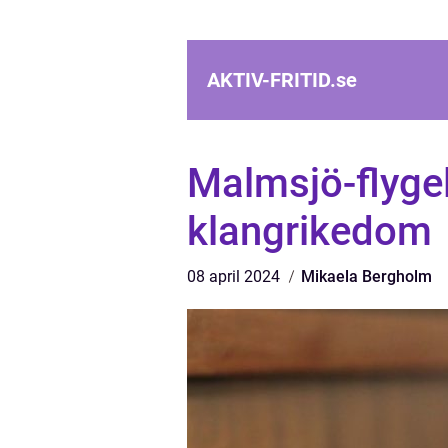
AKTIV-FRITID.
se
Malmsjö-flygel
klangrikedom
08 april 2024
Mikaela Bergholm