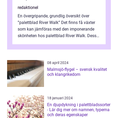
redaktionel
En övergripande, grundlig översikt över
”palettblad River Walk” Det finns få växter
som kan jämföras med den imponerande
skönheten hos palettblad River Walk. Dess
spektakulära lövverk har ...
08 april 2024
Malmsjö-flygel – svensk kvalitet
och klangrikedom
18 januari 2024
En djupdykning i palettbladssorter
- Lär dig mer om namnen, typerna
och deras egenskaper