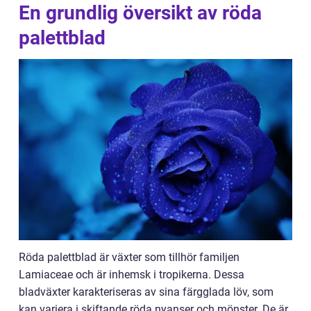
En grundlig översikt av röda
palettblad
Röda palettblad är växter som tillhör familjen
Lamiaceae och är inhemsk i tropikerna. Dessa
bladväxter karakteriseras av sina färgglada löv, som
kan variera i skiftande röda nyanser och mönster. De är