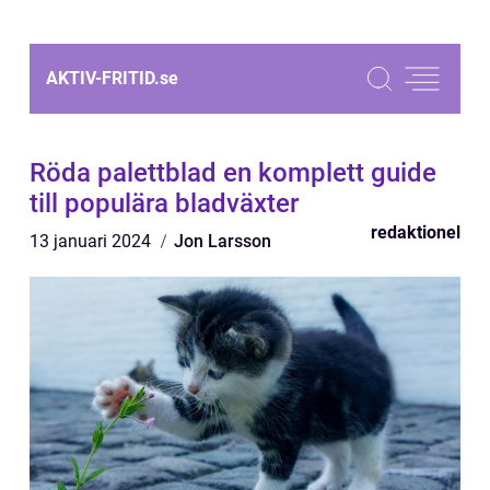
AKTIV-FRITID.
se
Röda palettblad en komplett guide
till populära bladväxter
redaktionel
13 januari 2024
Jon Larsson