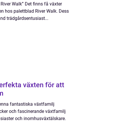
 River Walk” Det finns få växter
 hos palettblad River Walk. Dess
land trädgårdsentusiast...
erfekta växten för att
em
denna fantastiska växtfamilj
acker och fascinerande växtfamilj
usiaster och inomhusväxtälskare.