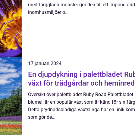
med färgglada mönster gör den till ett imponerande
inomhusmiljöer o...
17 januari 2024
En djupdykning i palettbladet Ru
växt för trädgårdar och heminre
Översikt över palettbladet Ruby Road Palettblade
blumei, är en populär växt som är känd för sin fä
Detta prydnadsbladiga växtslinga har en unik kom
som gör de...