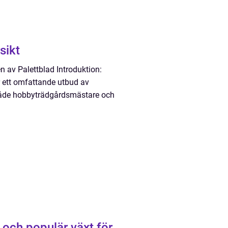
sikt
n av Palettblad Introduktion:
r ett omfattande utbud av
både hobbyträdgårdsmästare och
 och populär växt för