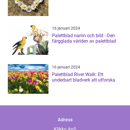
16 januari 2024
Palettblad namn och bild - Den
färgglada världen av palettblad
16 januari 2024
Palettblad River Walk: Ett
underbart bladverk att utforska
Adress