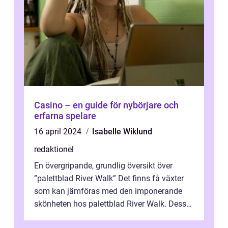
Casino – en guide för nybörjare och
erfarna spelare
16 april 2024
Isabelle Wiklund
redaktionel
En övergripande, grundlig översikt över
”palettblad River Walk” Det finns få växter
som kan jämföras med den imponerande
skönheten hos palettblad River Walk. Dess
spektakulära lövverk har ...