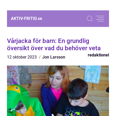
AKTIV-FRITID.
se
Vårjacka för barn: En grundlig
översikt över vad du behöver veta
redaktionel
12 oktober 2023
Jon Larsson