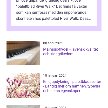
En övergripande, grundlig översikt över
”palettblad River Walk” Det finns få växter
som kan jämföras med den imponerande
skönheten hos palettblad River Walk. Dess
spektakulära lövverk har ...
08 april 2024
Malmsjö-flygel – svensk kvalitet
och klangrikedom
18 januari 2024
En djupdykning i palettbladssorter
- Lär dig mer om namnen, typerna
och deras egenskaper
18 januari 2024