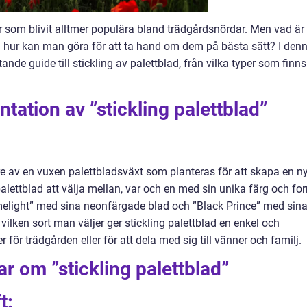
r som blivit alltmer populära bland trädgårdsnördar. Men vad är
ch hur kan man göra för att ta hand om dem på bästa sätt? I den
ande guide till stickling av palettblad, från vilka typer som finns
tation av ”stickling palettblad”
re av en vuxen palettbladsväxt som planteras för att skapa en n
 palettblad att välja mellan, var och en med sin unika färg och fo
melight” med sina neonfärgade blad och ”Black Prince” med sin
vilken sort man väljer ger stickling palettblad en enkel och
r för trädgården eller för att dela med sig till vänner och familj.
r om ”stickling palettblad”
t: