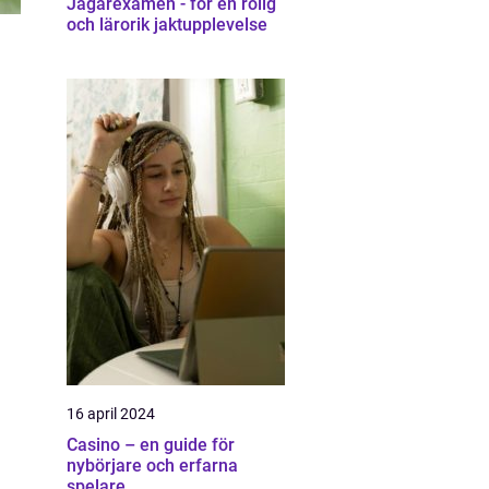
Jägarexamen - för en rolig
och lärorik jaktupplevelse
16 april 2024
Casino – en guide för
nybörjare och erfarna
spelare