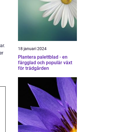
ar.
18 januari 2024
er
Plantera palettblad - en
färgglad och populär växt
för trädgården