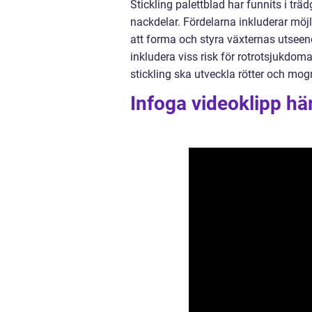
Stickling palettblad har funnits i t
nackdelar. Fördelarna inkluderar möjl
att forma och styra växternas utseend
inkludera viss risk för rotrotsjukdoma
stickling ska utveckla rötter och mog
Infoga videoklipp hä