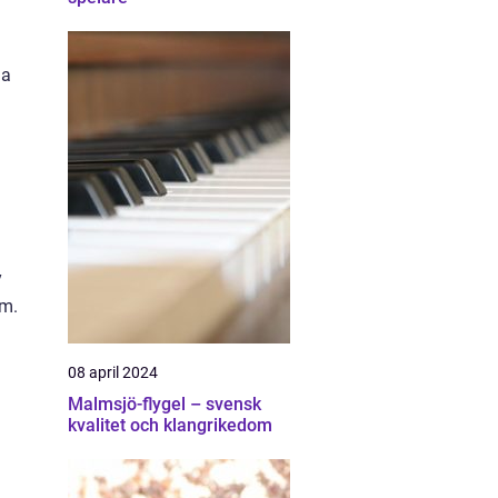
na
y
rm.
a
08 april 2024
Malmsjö-flygel – svensk
kvalitet och klangrikedom