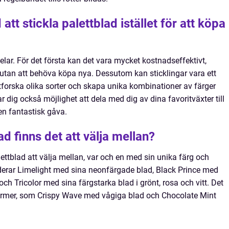
tt stickla palettblad istället för att köpa
rdelar. För det första kan det vara mycket kostnadseffektivt,
 utan att behöva köpa nya. Dessutom kan sticklingar vara ett
utforska olika sorter och skapa unika kombinationer av färger
ar dig också möjlighet att dela med dig av dina favoritväxter till
 en fantastisk gåva.
ad finns det att välja mellan?
ettblad att välja mellan, var och en med sin unika färg och
derar Limelight med sina neonfärgade blad, Black Prince med
ch Tricolor med sina färgstarka blad i grönt, rosa och vitt. Det
former, som Crispy Wave med vågiga blad och Chocolate Mint