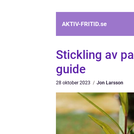
AKTIV-FRITID.
se
Stickling av p
guide
28 oktober 2023
Jon Larsson