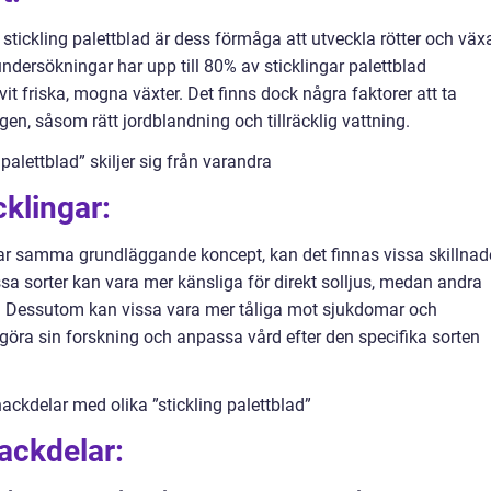
stickling palettblad är dess förmåga att utveckla rötter och väx
 undersökningar har upp till 80% av sticklingar palettblad
vit friska, mogna växter. Det finns dock några faktorer att ta
en, såsom rätt jordblandning och tillräcklig vattning.
palettblad” skiljer sig från varandra
cklingar:
har samma grundläggande koncept, kan det finnas vissa skillnad
sa sorter kan vara mer känsliga för direkt solljus, medan andra
n. Dessutom kan vissa vara mer tåliga mot sjukdomar och
t göra sin forskning och anpassa vård efter den specifika sorten
ackdelar med olika ”stickling palettblad”
nackdelar: