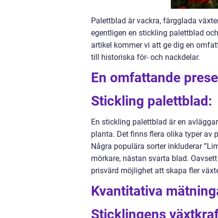
Palettblad är vackra, färgglada växte
egentligen en stickling palettblad o
artikel kommer vi att ge dig en omfatt
till historiska för- och nackdelar.
En omfattande presen
Stickling palettblad:
En stickling palettblad är en avlägga
planta. Det finns flera olika typer av
Några populära sorter inkluderar ”Li
mörkare, nästan svarta blad. Oavsett 
prisvärd möjlighet att skapa fler växte
Kvantitativa mätninga
Sticklingens växtkraf