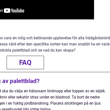
an vara en rolig och belönande upplevelse för alla trädgårdsnörd
passa vård efter den specifika sorten kan man snabbt ha en vack
 stickla palettblad och se vad du kan skapa?
FAQ
g av palettblad?
ad ska du välja en hälsosam lövknopp eller toppen av en stjälk.
kniv eller sekatör strax under en bladnod. Ta bort de nedre
en i en fuktig jordblandning. Placera sticklingen på en ljus
 regelbundet tills rötter bildas.