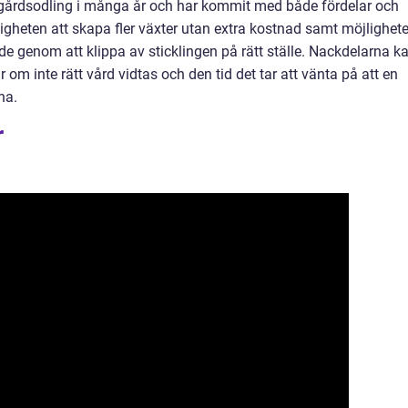
rädgårdsodling i många år och har kommit med både fördelar och
igheten att skapa fler växter utan extra kostnad samt möjlighet
e genom att klippa av sticklingen på rätt ställe. Nackdelarna k
r om inte rätt vård vidtas och den tid det tar att vänta på att en
na.
r