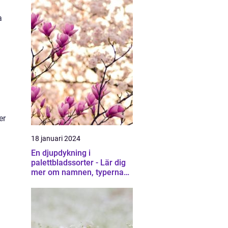
a
er
18 januari 2024
En djupdykning i
palettbladssorter - Lär dig
mer om namnen, typerna
och deras egenskaper