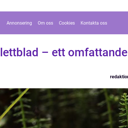
Annonsering
Om oss
Cookies
Kontakta oss
alettblad – ett omfattande
redaktio