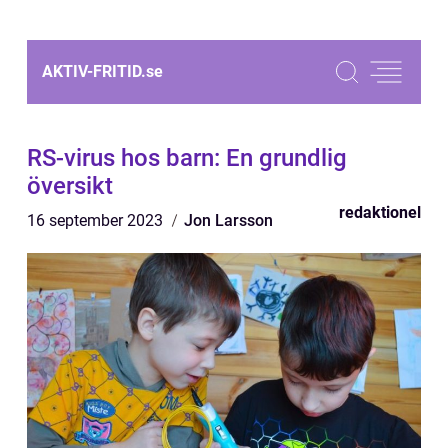
AKTIV-FRITID.
se
RS-virus hos barn: En grundlig
översikt
redaktionel
16 september 2023
Jon Larsson