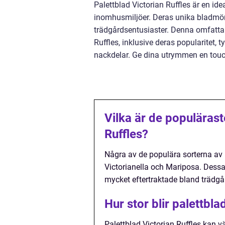
Palettblad Victorian Ruffles är en ide
inomhusmiljöer. Deras unika bladmön
trädgårdsentusiaster. Denna omfattand
Ruffles, inklusive deras popularitet, t
nackdelar. Ge dina utrymmen en touc
Vilka är de populärast
Ruffles?
Några av de populära sorterna av p
Victorianella och Mariposa. Dessa
mycket eftertraktade bland trädgå
Hur stor blir palettbla
Palettblad Victorian Ruffles kan v