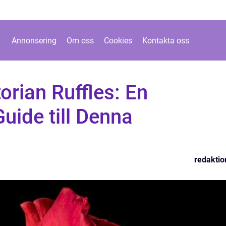
Annonsering
Om oss
Cookies
Kontakta oss
orian Ruffles: En
Guide till Denna
redaktio