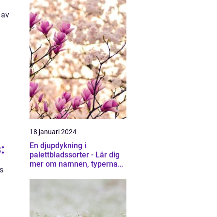
 av
18 januari 2024
:
En djupdykning i
palettbladssorter - Lär dig
mer om namnen, typerna
es
och deras egenskaper
å