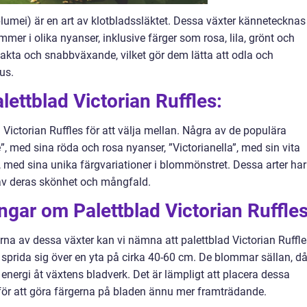
blumei) är en art av klotbladssläktet. Dessa växter kännetecknas
mer i olika nyanser, inklusive färger som rosa, lila, grönt och
pakta och snabbväxande, vilket gör dem lätta att odla och
us.
lettblad Victorian Ruffles:
d Victorian Ruffles för att välja mellan. Några av de populära
”, med sina röda och rosa nyanser, ”Victorianella”, med sin vita
, med sina unika färgvariationer i blommönstret. Dessa arter har
 av deras skönhet och mångfald.
ngar om Palettblad Victorian Ruffles
erna av dessa växter kan vi nämna att palettblad Victorian Ruffl
 sprida sig över en yta på cirka 40-60 cm. De blommar sällan, d
energi åt växtens bladverk. Det är lämpligt att placera dessa
för att göra färgerna på bladen ännu mer framträdande.