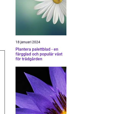
18 januari 2024
Plantera palettblad - en
färgglad och populär växt
för trädgården