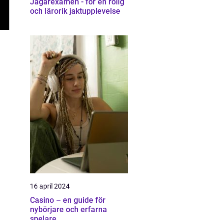
Jägarexamen - för en rolig
och lärorik jaktupplevelse
16 april 2024
Casino – en guide för
nybörjare och erfarna
spelare