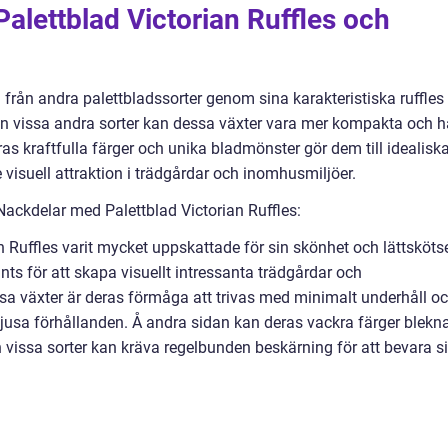
Palettblad Victorian Ruffles och
ig från andra palettbladssorter genom sina karakteristiska ruffles
från vissa andra sorter kan dessa växter vara mer kompakta och h
ras kraftfulla färger och unika bladmönster gör dem till idealisk
 visuell attraktion i trädgårdar och inomhusmiljöer.
ackdelar med Palettblad Victorian Ruffles:
an Ruffles varit mycket uppskattade för sin skönhet och lättskötse
ts för att skapa visuellt intressanta trädgårdar och
sa växter är deras förmåga att trivas med minimalt underhåll o
jusa förhållanden. Å andra sidan kan deras vackra färger blekn
ch vissa sorter kan kräva regelbunden beskärning för att bevara s