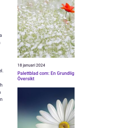
a
a
18 januari 2024
l.
Palettblad com: En Grundlig
Översikt
ch
a
in