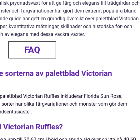
alisk prydnadsväxt för att ge färg och elegans till trädgårdar och
ster och färgvariationer har gjort dem extremt populära bland
e guide har gett en grundlig översikt över palettblad Victorian
yper, kvantitativa mätningar, skillnader och historiska för- och
h av elegans med dessa vackra växter.
FAQ
e sorterna av palettblad Victorian
alettblad Victorian Ruffles inkluderar Florida Sun Rose,
 sorter har olika färgvariationer och mönster som gör dem
rdsentusiaster.
d Victorian Ruffles?
äxa upp till 30-60 cm i höjd och sprida sig över en yta på 40-60