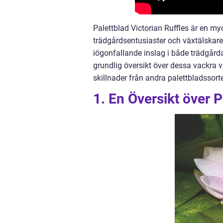
Palettblad Victorian Ruffles är en my
trädgårdsentusiaster och växtälskare.
iögonfallande inslag i både trädgårda
grundlig översikt över dessa vackra vä
skillnader från andra palettbladssort
1. En Översikt över P