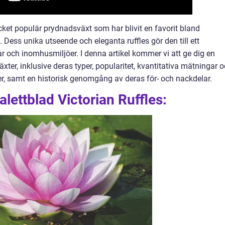
cket populär prydnadsväxt som har blivit en favorit bland
 Dess unika utseende och eleganta ruffles gör den till ett
r och inomhusmiljöer. I denna artikel kommer vi att ge dig en
xter, inklusive deras typer, popularitet, kvantitativa mätningar 
er, samt en historisk genomgång av deras för- och nackdelar.
alettblad Victorian Ruffles: