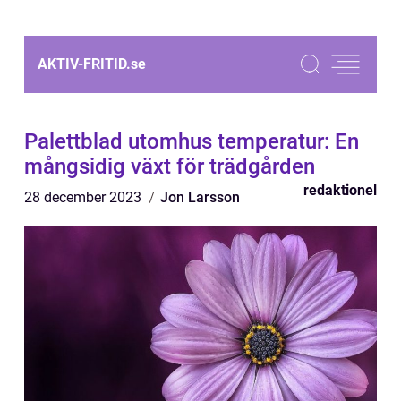
AKTIV-FRITID.
se
Palettblad utomhus temperatur: En
mångsidig växt för trädgården
redaktionel
28 december 2023
Jon Larsson