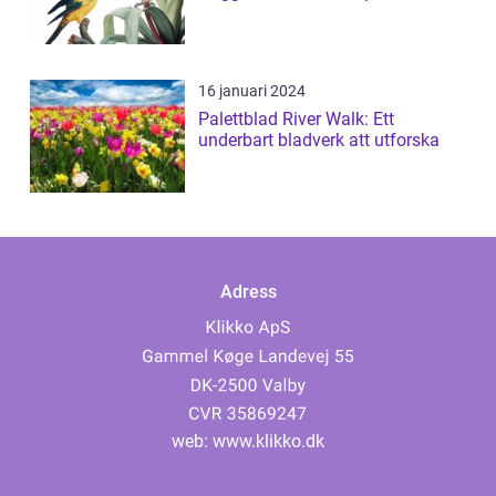
16 januari 2024
Palettblad River Walk: Ett
underbart bladverk att utforska
Adress
web:
www.klikko.dk