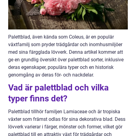
Palettblad, även kända som Coleus, är en populär
växtfamilj som pryder trädgårdar och inomhusmiljöer
med sina färgglada lövverk. Denna artikel kommer att
ge en grundlig översikt över palettblad sorter, inklusive
deras egenskaper, populära typer och en historisk
genomgång av deras för- och nackdelar.
Vad är palettblad och vilka
typer finns det?
Palettblad tillhör familjen Lamiaceae och är tropiska
växter som främst odlas för sina dekorativa blad. Dess
lövverk varierar i färger, mönster och former, vilket gör
palettblad till en attraktiv växt för trädgårdar och