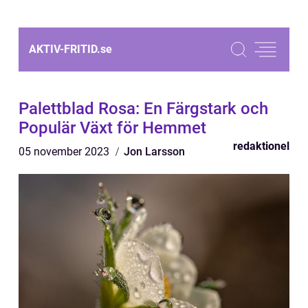
AKTIV-FRITID.
se
Palettblad Rosa: En Färgstark och
Populär Växt för Hemmet
redaktionel
05 november 2023
Jon Larsson