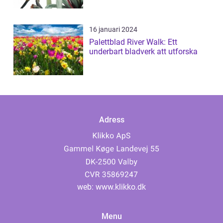
16 januari 2024
Palettblad River Walk: Ett
underbart bladverk att utforska
Adress
web:
www.klikko.dk
Menu