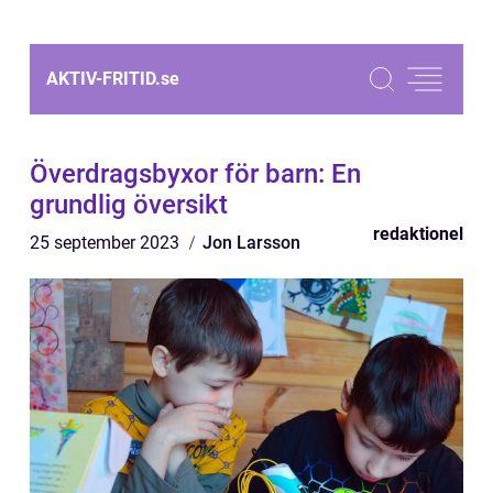
AKTIV-FRITID.
se
Överdragsbyxor för barn: En
grundlig översikt
redaktionel
25 september 2023
Jon Larsson