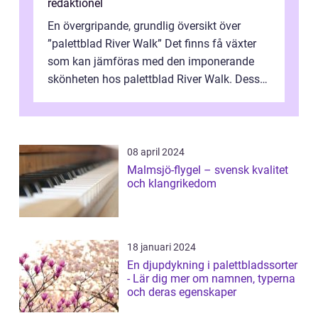
redaktionel
En övergripande, grundlig översikt över
”palettblad River Walk” Det finns få växter
som kan jämföras med den imponerande
skönheten hos palettblad River Walk. Dess
spektakulära lövverk har ...
08 april 2024
Malmsjö-flygel – svensk kvalitet
och klangrikedom
18 januari 2024
En djupdykning i palettbladssorter
- Lär dig mer om namnen, typerna
och deras egenskaper