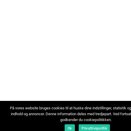
På vores website bruges cookies til at huske dine indstillinger, statistik o
indhold og annoncer. Denne information deles med tredjepart. Ved fortsa
godkender du cookiepolitikken.
Ok
Privatlivspolitik