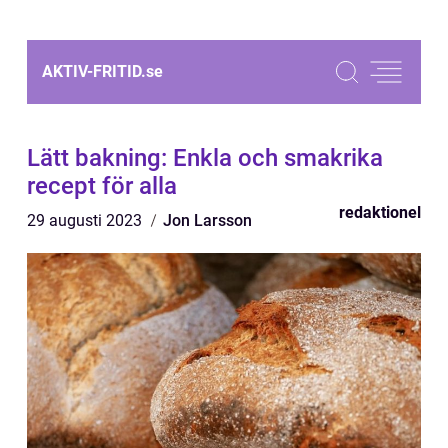
AKTIV-FRITID.
se
Lätt bakning: Enkla och smakrika
recept för alla
redaktionel
29 augusti 2023
Jon Larsson