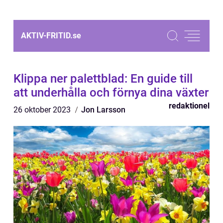
AKTIV-FRITID.
se
Klippa ner palettblad: En guide till
att underhålla och förnya dina växter
redaktionel
26 oktober 2023
Jon Larsson