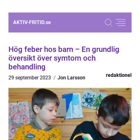
AKTIV-FRITID.
se
Hög feber hos barn – En grundlig
översikt över symtom och
behandling
redaktionel
29 september 2023
Jon Larsson