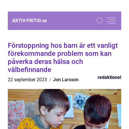
AKTIV-FRITID.
se
Förstoppning hos barn är ett vanligt
förekommande problem som kan
påverka deras hälsa och
välbefinnande
redaktionel
22 september 2023
Jon Larsson