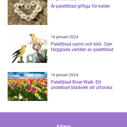
Är palettblad giftiga för katter
16 januari 2024
Palettblad namn och bild - Den
färgglada världen av palettblad
16 januari 2024
Palettblad River Walk: Ett
underbart bladverk att utforska
Adress