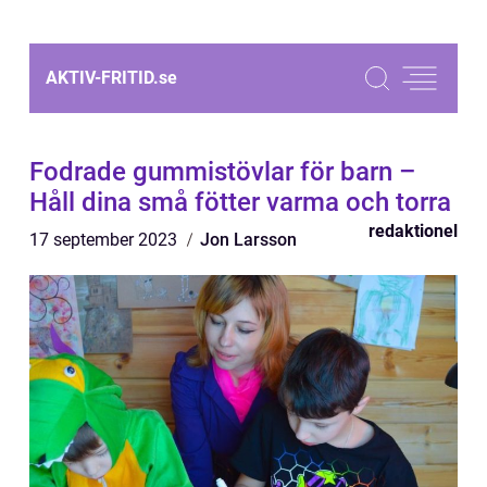
AKTIV-FRITID.
se
Fodrade gummistövlar för barn –
Håll dina små fötter varma och torra
redaktionel
17 september 2023
Jon Larsson