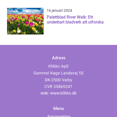
16 januari 2024
Palettblad River Walk: Ett
underbart bladverk att utforska
Adress
web:
www.klikko.dk
Menu
Annonsering