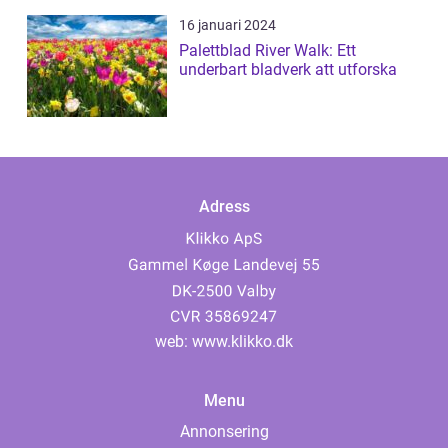
16 januari 2024
Palettblad River Walk: Ett
underbart bladverk att utforska
Adress
web:
www.klikko.dk
Menu
Annonsering