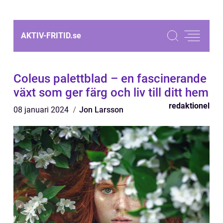
AKTIV-FRITID.
se
Coleus palettblad – en fascinerande
växt som ger färg och liv till ditt hem
redaktionel
08 januari 2024
Jon Larsson