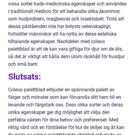
vissa sorter hade medicinska egenskaper och användes
i traditionell medicin för att behandla olika åkommor,
som hudproblem, magbesvär och insektsbett. Trots att
dessa påståenden inte har belysts vetenskapligt,
fortsätter människor att ha nytta av deras estetiska
tilltalande egenskaper. Nackdelen med coleus
palettblad är att de kan vara giftiga för djur om de äts,
så det är viktigt att hålla dem utom räckhåll för husdjur
och små barn.
Slutsats:
Coleus palettblad erbjuder en spännande palett av
färger och mönster som kan förvandla ditt hem till en
levande och färgstark oas. Dess olika sorter och deras
unika egenskaper ger dig möjlighet att välja den
perfekta växten för dina behov och preferenser. Med
riktig vård och en förståelse för hur de skiljer sig åt kan
du njuta av coleus palettbladets skönhet och njuta av