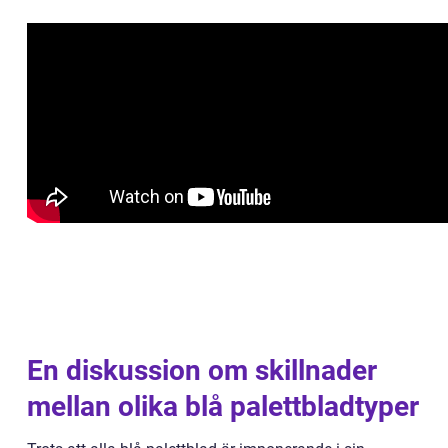
En diskussion om skillnader
mellan olika blå palettbladtyper