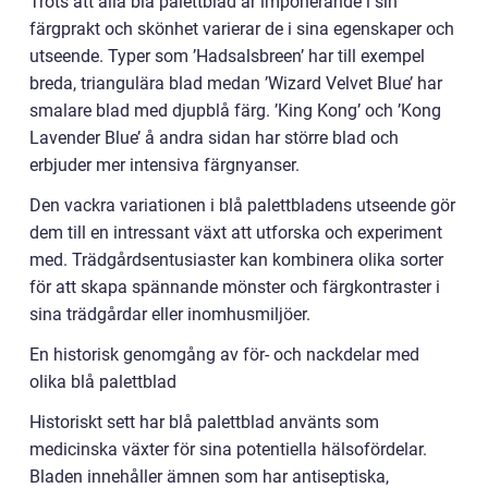
Trots att alla blå palettblad är imponerande i sin
färgprakt och skönhet varierar de i sina egenskaper och
utseende. Typer som ’Hadsalsbreen’ har till exempel
breda, triangulära blad medan ’Wizard Velvet Blue’ har
smalare blad med djupblå färg. ’King Kong’ och ’Kong
Lavender Blue’ å andra sidan har större blad och
erbjuder mer intensiva färgnyanser.
Den vackra variationen i blå palettbladens utseende gör
dem till en intressant växt att utforska och experiment
med. Trädgårdsentusiaster kan kombinera olika sorter
för att skapa spännande mönster och färgkontraster i
sina trädgårdar eller inomhusmiljöer.
En historisk genomgång av för- och nackdelar med
olika blå palettblad
Historiskt sett har blå palettblad använts som
medicinska växter för sina potentiella hälsofördelar.
Bladen innehåller ämnen som har antiseptiska,