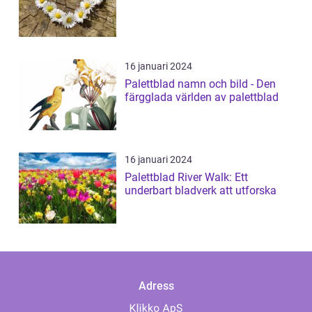
16 januari 2024
Palettblad namn och bild - Den
färgglada världen av palettblad
16 januari 2024
Palettblad River Walk: Ett
underbart bladverk att utforska
Adress