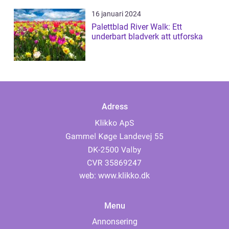
16 januari 2024
Palettblad River Walk: Ett
underbart bladverk att utforska
Adress
web:
www.klikko.dk
Menu
Annonsering