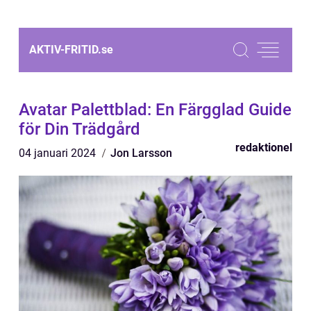
AKTIV-FRITID.
se
Avatar Palettblad: En Färgglad Guide
för Din Trädgård
redaktionel
04 januari 2024
Jon Larsson