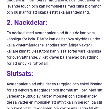
trädgårdsmiljöer. Deras färgglada löv ger trädgården en
levande touch och kan kombineras med olika blommor
och buskar för att skapa estetiska arrangemang.
2. Nackdelar:
En nackdel med avatar palettblad är att de kan vara
känsliga för kyla. Därför kan de behöva skyddas under
kalla vintermånader eller odlas som årliga växter i
kallare klimat. Dessutom kan vissa sorter vara känsliga
för övervattnande, vilket kräver balanserad bevattning
för att undvika rotförfall.
Slutsats:
Avatar palettblad erbjuder en färgglad och enkel lösning
för att dekorera trädgårdar och inomhusmiljöer. Med sitt
varierande utbud av färger, mönster och storlekar ger
dessa växter en möjlighet att uttrycka sin personliga stil
och kreativitet i trädgården. Så varför inte lägga till ett