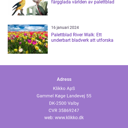
färgglada världen av palettblad
16 januari 2024
Palettblad River Walk: Ett
underbart bladverk att utforska
Adress
web:
www.klikko.dk