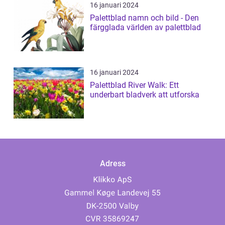
16 januari 2024
Palettblad namn och bild - Den
färgglada världen av palettblad
16 januari 2024
Palettblad River Walk: Ett
underbart bladverk att utforska
Adress