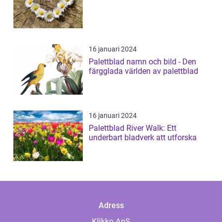
16 januari 2024
Palettblad namn och bild - Den
färgglada världen av palettblad
16 januari 2024
Palettblad River Walk: Ett
underbart bladverk att utforska
Adress