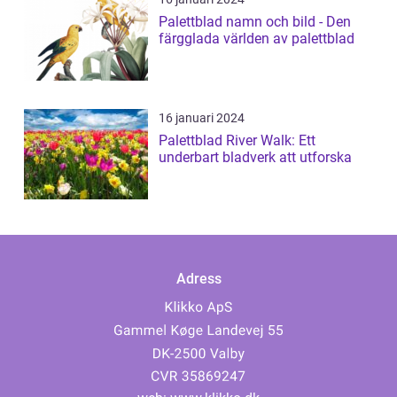
Palettblad namn och bild - Den
färgglada världen av palettblad
16 januari 2024
Palettblad River Walk: Ett
underbart bladverk att utforska
Adress