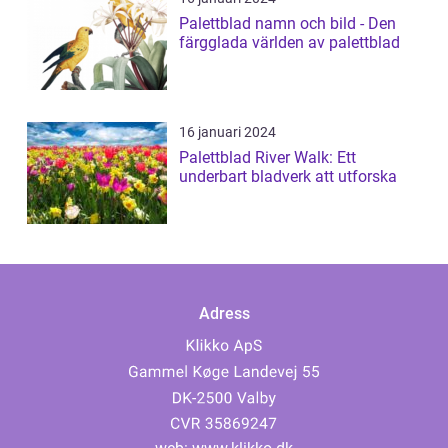
Palettblad namn och bild - Den
färgglada världen av palettblad
16 januari 2024
Palettblad River Walk: Ett
underbart bladverk att utforska
Adress