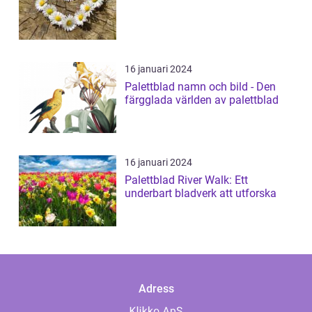
16 januari 2024
Palettblad namn och bild - Den
färgglada världen av palettblad
16 januari 2024
Palettblad River Walk: Ett
underbart bladverk att utforska
Adress