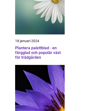
18 januari 2024
Plantera palettblad - en
färgglad och populär växt
för trädgården