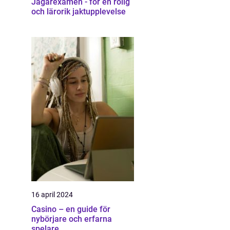
Jägarexamen - för en rolig
och lärorik jaktupplevelse
16 april 2024
Casino – en guide för
nybörjare och erfarna
spelare