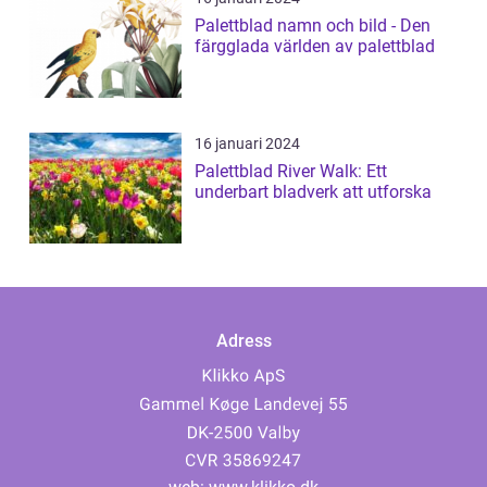
Palettblad namn och bild - Den
färgglada världen av palettblad
16 januari 2024
Palettblad River Walk: Ett
underbart bladverk att utforska
Adress