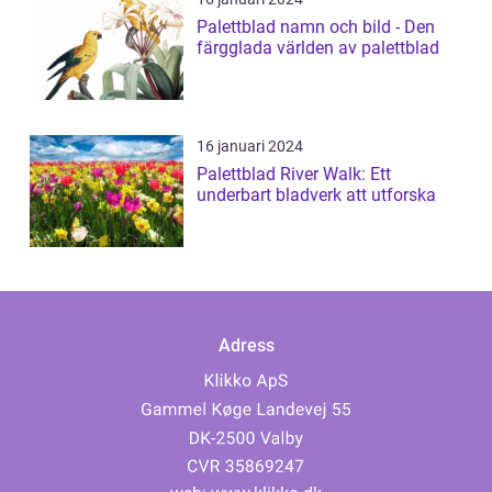
Palettblad namn och bild - Den
färgglada världen av palettblad
16 januari 2024
Palettblad River Walk: Ett
underbart bladverk att utforska
Adress