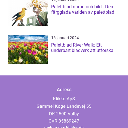
Palettblad namn och bild - Den
färgglada världen av palettblad
16 januari 2024
Palettblad River Walk: Ett
underbart bladverk att utforska
Adress