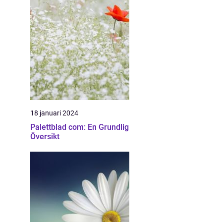
18 januari 2024
Palettblad com: En Grundlig
Översikt