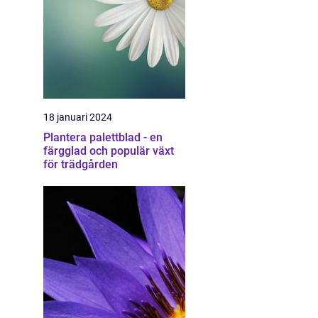
18 januari 2024
Plantera palettblad - en
färgglad och populär växt
för trädgården