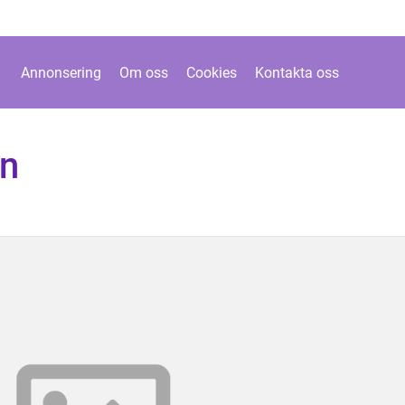
Annonsering
Om oss
Cookies
Kontakta oss
rn