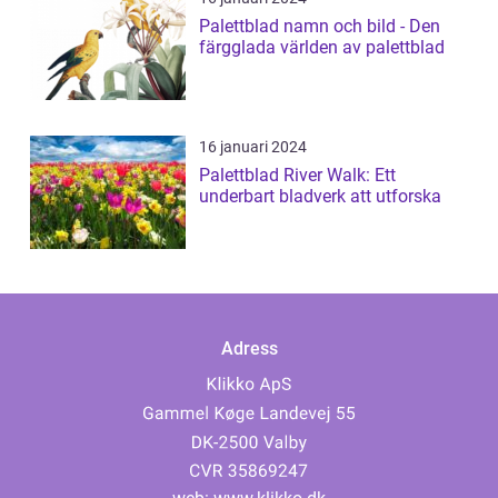
Palettblad namn och bild - Den
färgglada världen av palettblad
16 januari 2024
Palettblad River Walk: Ett
underbart bladverk att utforska
Adress