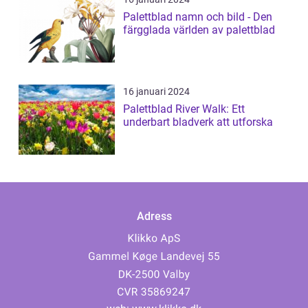
Palettblad namn och bild - Den
färgglada världen av palettblad
16 januari 2024
Palettblad River Walk: Ett
underbart bladverk att utforska
Adress