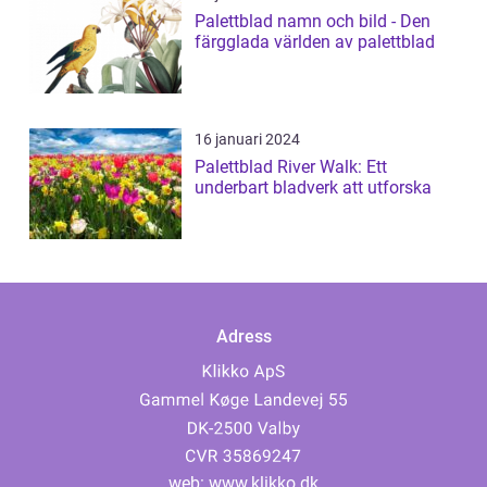
Palettblad namn och bild - Den
färgglada världen av palettblad
16 januari 2024
Palettblad River Walk: Ett
underbart bladverk att utforska
Adress
web:
www.klikko.dk