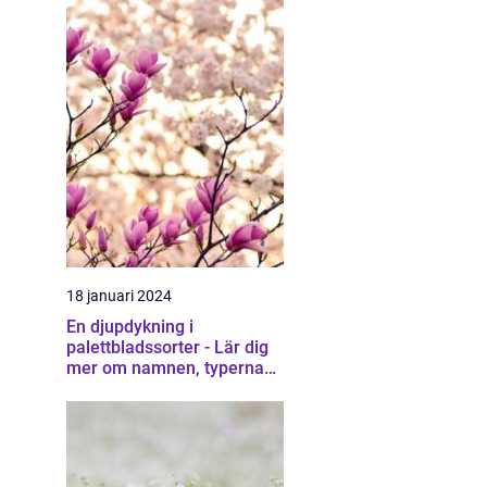
18 januari 2024
En djupdykning i
palettbladssorter - Lär dig
mer om namnen, typerna
och deras egenskaper