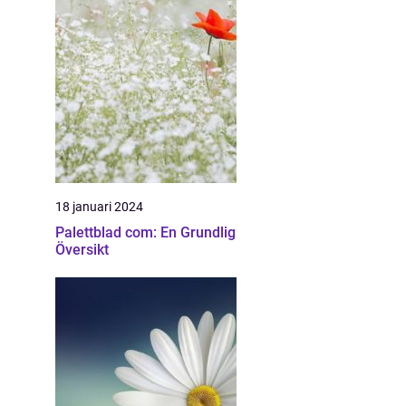
18 januari 2024
Palettblad com: En Grundlig
Översikt