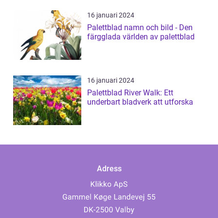
16 januari 2024
Palettblad namn och bild - Den
färgglada världen av palettblad
16 januari 2024
Palettblad River Walk: Ett
underbart bladverk att utforska
Adress