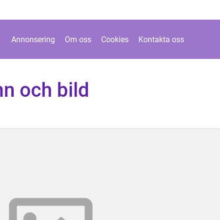
Annonsering
Om oss
Cookies
Kontakta oss
n och bild