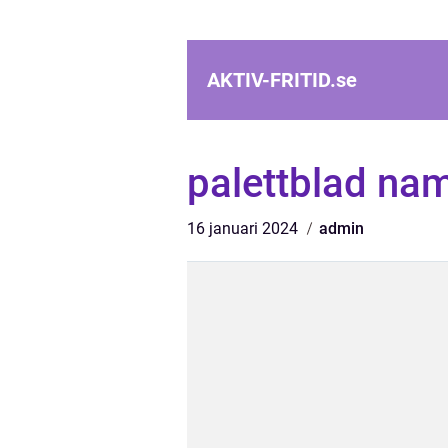
AKTIV-FRITID.
se
palettblad nam
16 januari 2024
admin