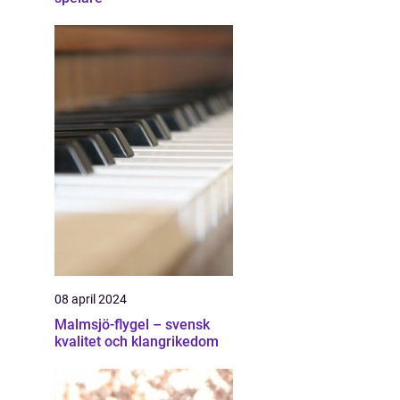
08 april 2024
Malmsjö-flygel – svensk
kvalitet och klangrikedom