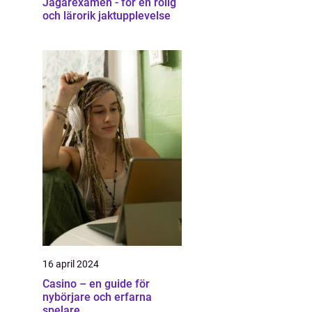
Jägarexamen - för en rolig
och lärorik jaktupplevelse
16 april 2024
Casino – en guide för
nybörjare och erfarna
spelare