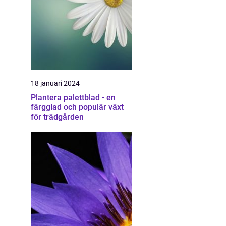
18 januari 2024
Plantera palettblad - en
färgglad och populär växt
för trädgården