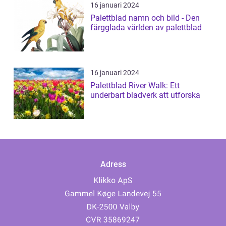
16 januari 2024
Palettblad namn och bild - Den
färgglada världen av palettblad
16 januari 2024
Palettblad River Walk: Ett
underbart bladverk att utforska
Adress