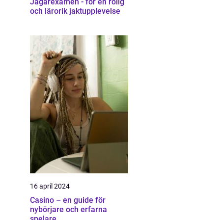
Jägarexamen - för en rolig
och lärorik jaktupplevelse
16 april 2024
Casino – en guide för
nybörjare och erfarna
spelare