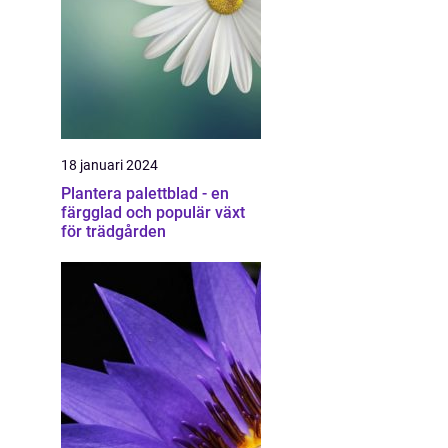
18 januari 2024
Plantera palettblad - en
färgglad och populär växt
för trädgården