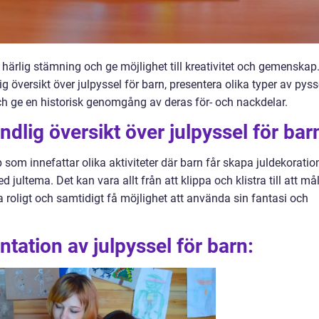
ärlig stämning och ge möjlighet till kreativitet och gemenskap.
 översikt över julpyssel för barn, presentera olika typer av pyss
h ge en historisk genomgång av deras för- och nackdelar.
dlig översikt över julpyssel för bar
p som innefattar olika aktiviteter där barn får skapa juldekoration
 jultema. Det kan vara allt från att klippa och klistra till att må
 roligt och samtidigt få möjlighet att använda sin fantasi och
tation av julpyssel för barn: