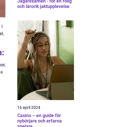
Jägarexamen - för en rolig
och lärorik jaktupplevelse
 I
el,
n:
er,
la
16 april 2024
Casino – en guide för
nybörjare och erfarna
spelare