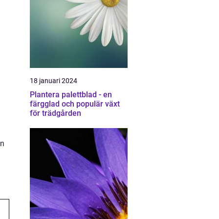
18 januari 2024
Plantera palettblad - en
färgglad och populär växt
för trädgården
en