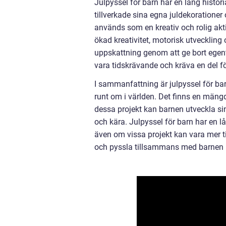
Julpyssel för barn har en lång histori
tillverkade sina egna juldekoratione
används som en kreativ och rolig aktiv
ökad kreativitet, motorisk utvecklin
uppskattning genom att ge bort egenti
vara tidskrävande och kräva en del fö
I sammanfattning är julpyssel för bar
runt om i världen. Det finns en mängd 
dessa projekt kan barnen utveckla sin
och kära. Julpyssel för barn har en 
även om vissa projekt kan vara mer t
och pyssla tillsammans med barnen 