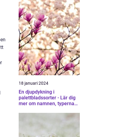
men
tt
r
18 januari 2024
En djupdykning i
l
palettbladssorter - Lär dig
mer om namnen, typerna
och deras egenskaper