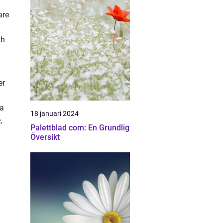
are
ch
er
ra
18 januari 2024
,
Palettblad com: En Grundlig
Översikt