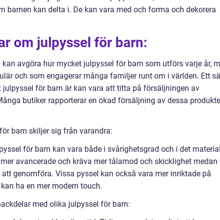
som barnen kan delta i. De kan vara med och forma och dekorera
ar om julpyssel för barn:
 kan avgöra hur mycket julpyssel för barn som utförs varje år, 
pulär och som engagerar många familjer runt om i världen. Ett sä
julpyssel för barn är kan vara att titta på försäljningen av
Många butiker rapporterar en ökad försäljning av dessa produkte
ör barn skiljer sig från varandra:
lpyssel för barn kan vara både i svårighetsgrad och i det materia
a mer avancerade och kräva mer tålamod och skicklighet medan
 att genomföra. Vissa pyssel kan också vara mer inriktade på
a kan ha en mer modern touch.
ackdelar med olika julpyssel för barn: