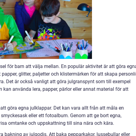
el för barn att välja mellan. En populär aktivitet är att göra egn
papper, glitter, paljetter och klistermärken för att skapa personl
ära. Det är också vanligt att göra julgranspynt som till exempel
 kan använda lera, papper, pärlor eller annat material för att
att göra egna julklappar. Det kan vara allt från att måla en
ord smyckesask eller ett fotoalbum. Genom att ge bort egna,
sa omtanke och uppskattning till sina nära och kära.
a bakning av julgodis. Att baka pepparkakor, lussebullar eller