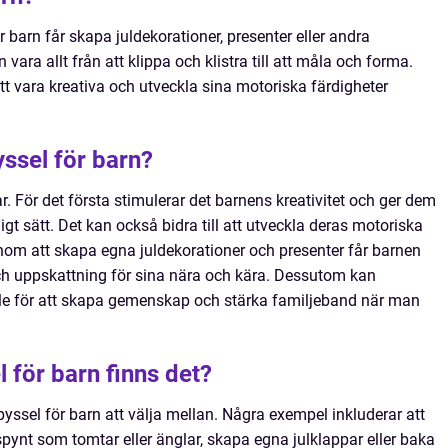
är barn får skapa juldekorationer, presenter eller andra
vara allt från att klippa och klistra till att måla och forma.
att vara kreativa och utveckla sina motoriska färdigheter
yssel för barn?
ar. För det första stimulerar det barnens kreativitet och ger dem
ligt sätt. Det kan också bidra till att utveckla deras motoriska
nom att skapa egna juldekorationer och presenter får barnen
ch uppskattning för sina nära och kära. Dessutom kan
lfälle för att skapa gemenskap och stärka familjeband när man
l för barn finns det?
pyssel för barn att välja mellan. Några exempel inkluderar att
nspynt som tomtar eller änglar, skapa egna julklappar eller baka