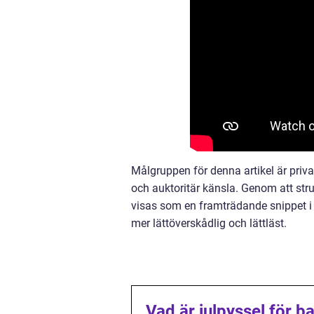
Målgruppen för denna artikel är priva
och auktoritär känsla. Genom att str
visas som en framträdande snippet i 
mer lättöverskådlig och lättläst.
Vad är julpyssel för b