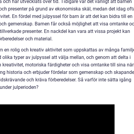
a och har utvecklats över tid. Tidigare var det vanligt att barnen
r och presenter på grund av ekonomiska skäl, medan det idag oft
itet. En fördel med julpyssel för barn är att det kan bidra till en
g och gemenskap. Barnen får också möjlighet att visa omtanke o
llverkade presenter. En nackdel kan vara att vissa projekt kan
rberedelser och material.
n en rolig och kreativ aktivitet som uppskattas av många familj
olika typer av julpyssel att välja mellan, och genom att delta i
 kreativitet, motoriska färdigheter och visa omtanke till sina nä
lång historia och erbjuder fördelar som gemenskap och skapande
idskrävande och kräva förberedelser. Så varför inte sätta igång
under julperioden?