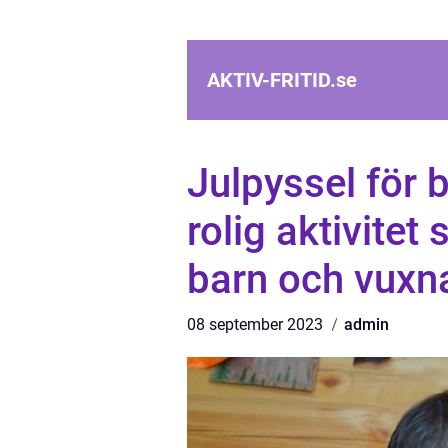
AKTIV-FRITID.
se
Julpyssel för 
rolig aktivite
barn och vuxna
08 september 2023
admin