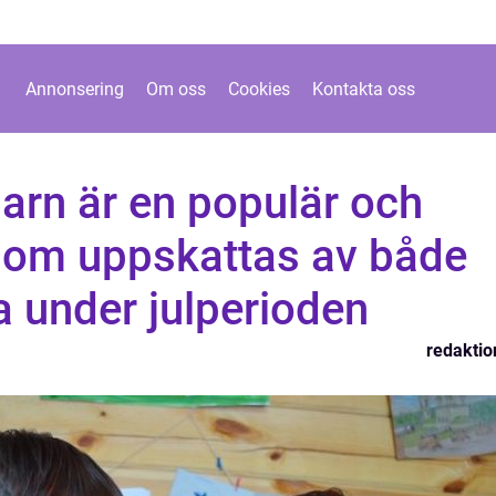
Annonsering
Om oss
Cookies
Kontakta oss
barn är en populär och
t som uppskattas av både
 under julperioden
redaktio