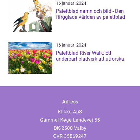
16 januari 2024
Palettblad namn och bild - Den
färgglada världen av palettblad
16 januari 2024
Palettblad River Walk: Ett
underbart bladverk att utforska
Adress