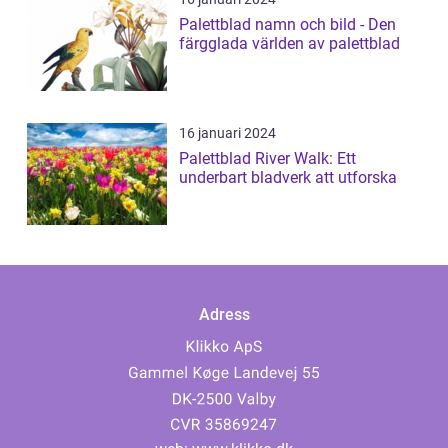
Palettblad namn och bild - Den
färgglada världen av palettblad
16 januari 2024
Palettblad River Walk: Ett
underbart bladverk att utforska
Adress